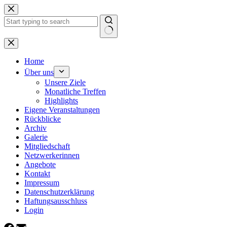
Zum
Inhalt
springen
Keine
Ergebnisse
Home
Über uns
Unsere Ziele
Monatliche Treffen
Highlights
Eigene Veranstaltungen
Rückblicke
Archiv
Galerie
Mitgliedschaft
Netzwerkerinnen
Angebote
Kontakt
Impressum
Datenschutzerklärung
Haftungsausschluss
Login