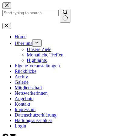
Zum
Inhalt
springen
Keine
Ergebnisse
Home
Über uns
Unsere Ziele
Monatliche Treffen
Highlights
Eigene Veranstaltungen
Rückblicke
Archiv
Galerie
Mitgliedschaft
Netzwerkerinnen
Angebote
Kontakt
Impressum
Datenschutzerklärung
Haftungsausschluss
Login