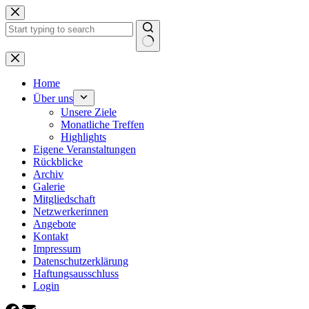
Zum
Inhalt
springen
Keine
Ergebnisse
Home
Über uns
Unsere Ziele
Monatliche Treffen
Highlights
Eigene Veranstaltungen
Rückblicke
Archiv
Galerie
Mitgliedschaft
Netzwerkerinnen
Angebote
Kontakt
Impressum
Datenschutzerklärung
Haftungsausschluss
Login