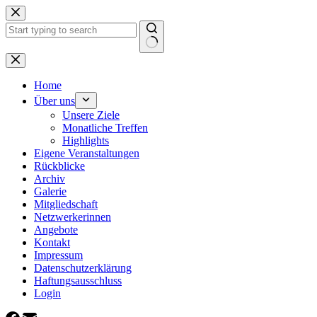
Zum
Inhalt
springen
Keine
Ergebnisse
Home
Über uns
Unsere Ziele
Monatliche Treffen
Highlights
Eigene Veranstaltungen
Rückblicke
Archiv
Galerie
Mitgliedschaft
Netzwerkerinnen
Angebote
Kontakt
Impressum
Datenschutzerklärung
Haftungsausschluss
Login