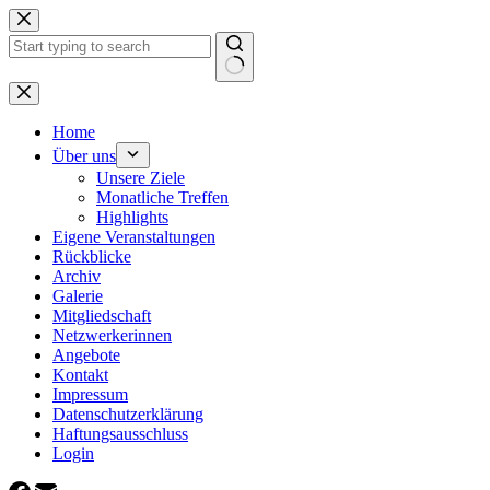
Zum
Inhalt
springen
Keine
Ergebnisse
Home
Über uns
Unsere Ziele
Monatliche Treffen
Highlights
Eigene Veranstaltungen
Rückblicke
Archiv
Galerie
Mitgliedschaft
Netzwerkerinnen
Angebote
Kontakt
Impressum
Datenschutzerklärung
Haftungsausschluss
Login